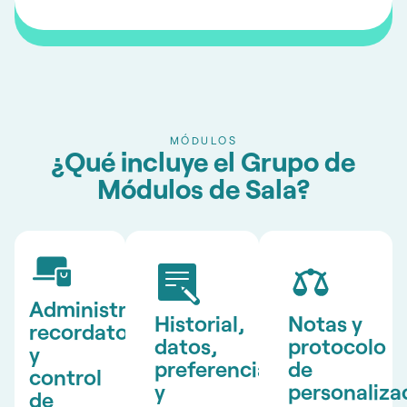
MÓDULOS
¿Qué incluye el Grupo de
Módulos de Sala?
Administración,
Historial,
Notas y
recordatorios
datos,
protocolo
y
preferencias
de
control
y
personaliza
de