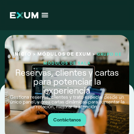
INICIO
MÓDULOS DE EXUM
>
>
GRUPO DE
MÓDULOS DE SALA
Reservas, clientes y cartas
para potenciar la
experiencia
Gestiona reservas, clientes y trato especial desde un
único panel, y crea cartas dinámicas para aumentar la
rotación, mejorar la atención.
Contáctanos