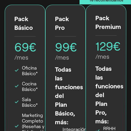
Pack
Pack
Pack
Premium
Básico
Pro
129€
69€
99€
/mes
/mes
/mes
Todas
Oficina
Todas
Básico*
las
las
Cocina
funciones
funciones
Básico*
del
del
Sala
Plan
Plan
Básico*
Pro,
Básico,
Marketing
más:
Completo
más:
(Reseñas y
RRHH
Integración