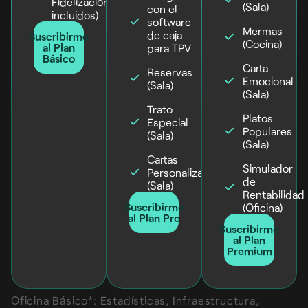
Fidelización
(Sala)
con el
incluidos)
software
Mermas
de caja
Suscribirme
(Cocina)
al Plan
para TPV
Básico
Carta
Reservas
Emocional
(Sala)
(Sala)
Trato
Platos
Especial
Populares
(Sala)
(Sala)
Cartas
Simulador
Personalizadas
de
(Sala)
Rentabilidad
Suscribirme
(Oficina)
al Plan Pro
Suscribirme
al Plan
Premium
Oficina Básico*: Estadísticas, Infraestructura,