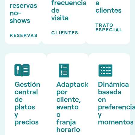
frecuencia
a
reservas
de
clientes
no-
visita
shows
TRATO
ESPECIAL
CLIENTES
RESERVAS
Gestión
Adaptación
Dinámica
central
por
basada
de
cliente,
en
platos
evento
preferenci
y
o
y
precios
franja
momentos
horario