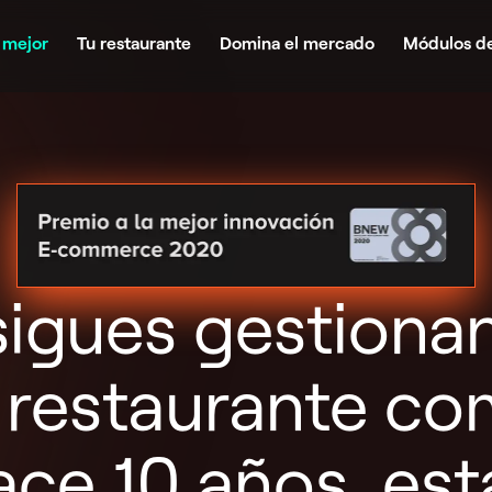
 mejor
Tu restaurante
Domina el mercado
Módulos d
 sigues gestiona
 restaurante c
ace 10 años, est