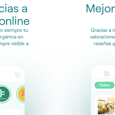
cias a
Mejor
 online
o siempre tu
Gracias a 
orgánica en
valoraciones
pre visible a
reseñas q