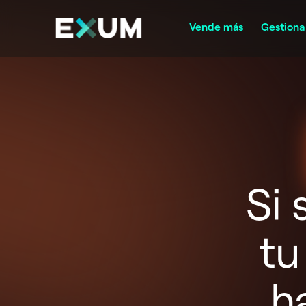
Vende más
Gestiona
Si
tu
h