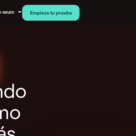
e exum
Empieza tu prueba
ndo
omo
ás