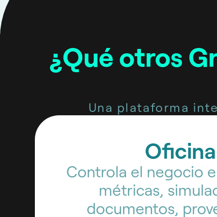
¿Qué otros G
Una plataforma inte
Oficina
Controla el negocio 
métricas, simula
documentos, prov