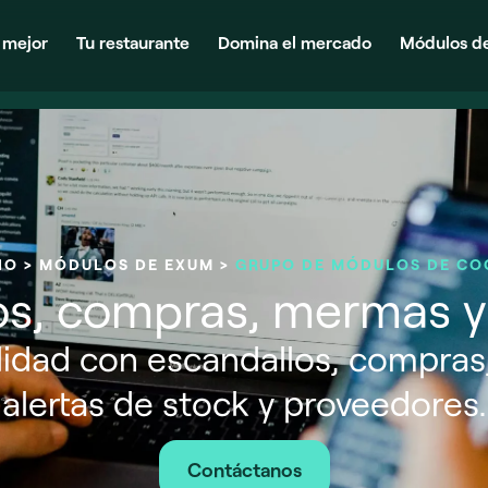
 mejor
Tu restaurante
Domina el mercado
Módulos d
IO
>
MÓDULOS DE EXUM
>
GRUPO DE MÓDULOS DE CO
os, compras, mermas y
alidad con escandallos, compras
alertas de stock y proveedores.
Contáctanos