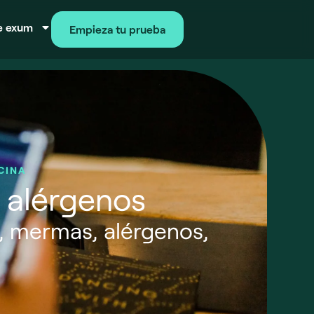
e exum
Empieza tu prueba
CINA
 alérgenos
, mermas, alérgenos,