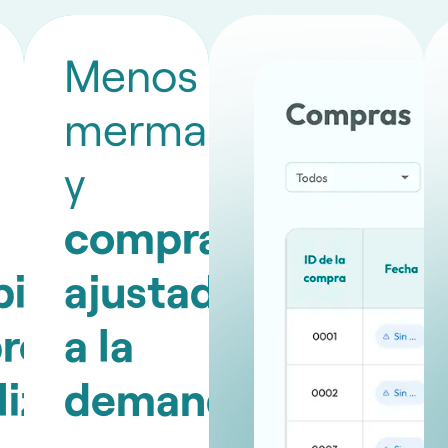
Menos
mermas
y
compras
bilidad
ajustadas
re
a la
lizados
demanda