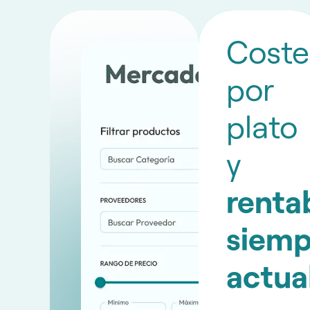
Coste
por
plato
y
renta
siemp
actua