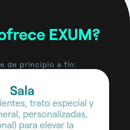
 ofrece EXUM?
 de principio a fin:
Sala
ientes, trato especial y
neral, personalizadas,
al) para elevar la