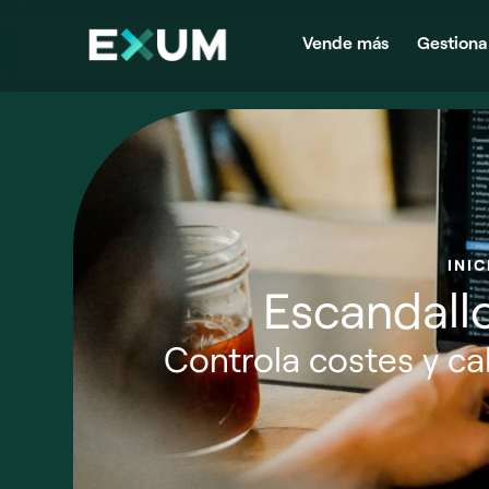
Vende más
Gestiona
INIC
Escandall
Controla costes y c