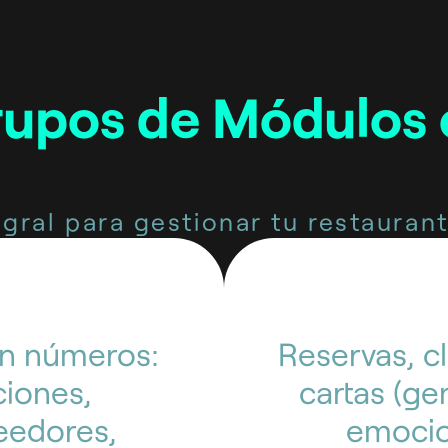
rupos de Módulos
gral para gestionar tu restaurante
en números:
Reservas, cl
ciones,
cartas (ge
eedores,
emocion