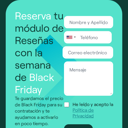
Reserva
tu
N
o
módulo de
m
T
b
Reseñas
e
United States +1
r
l
e
con la
C
é
y
o
f
A
r
o
semana
p
M
r
n
e
e
e
o
l
de
Black
n
o
*
l
s
e
i
Friday
a
l
d
j
e
o
e
c
Te guardamos el precio
*
t
C
*
He leído y acepto la
de Black Friday para su
r
a
*
Política de
contratación y te
ó
s
M
Privacidad
ayudamos a activarlo
n
i
e
en poco tiempo.
i
l
n