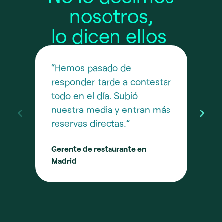
nosotros,
lo dicen ellos
“Hemos pasado de
“Ce
responder tarde a contestar
pan
todo en el día. Subió
eq
nuestra media y entran más
de 
reservas directas.”
Res
Gerente de restaurante en
Madrid